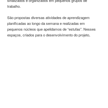
sinalizados e organizados em pequenos grupos de
trabalho.
São propostas diversas atividades de aprendizagem
planificadas ao longo da semana e realizadas em
pequenos núcleos que apelidamos de “estufas”. Nesses
espaços, criados para o desenvolvimento do projeto,
aplicamos técnicas de “gamificação” no ensino da leitura e
da escrita, recorrendo a ferramentas digitais diversificadas,
num processo em que o aluno progride livremente,
obedecendo apenas ao seu próprio ritmo de trabalho.
Cada aluno é autónomo na resolução dos desafios
propostos, avançando ao longo de diversos níveis com
feedback imediato do seu progresso. As atividades
dinamizadas incluem exercícios adaptados que permitem
uma monitorização em tempo real.
Follow me