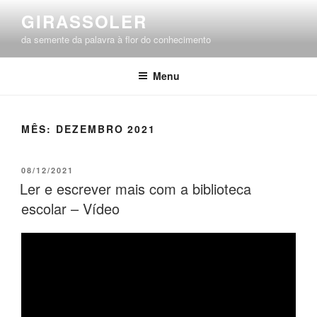
Saltar
GIRASSOLER
para
da semente da palavra à flor do conhecimento
o
conteúdo
Menu
MÊS:
DEZEMBRO 2021
PUBLICADO
08/12/2021
EM
Ler e escrever mais com a biblioteca
escolar – Vídeo